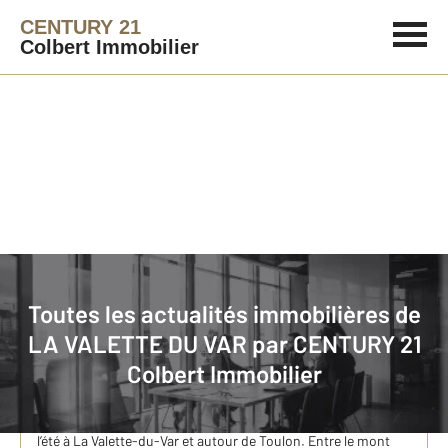
CENTURY 21
Colbert Immobilier
Immobilier
Actualités immobilières à LA VALETTE DU VAR
Toutes les actualités immobilières de
LA VALETTE DU VAR par
CENTURY 21
Où profiter de l’été à La Valette-du-Var et aux
Colbert Immobilier
alentours ?
Jardin de Baudouvin, balades, animations et bonnes
adresses : découvrez nos idées pour profiter pleinement de
l’été à La Valette-du-Var et autour de Toulon. Entre le mont