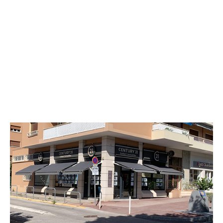
CENTURY 21 Colbert Immobilier
64 avenue Pasteur Immeuble les
Muriers - BAT B3
LA VALETTE DU VAR - 83160
Envoyer un message