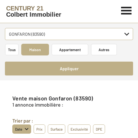
CENTURY 21
Colbert Immobilier
GONFARON (83590)
Tous
Maison
Appartement
Autres
Appliquer
Vente maison Gonfaron (83590)
1 annonce immobilière :
Trier par :
Date
Prix
Surface
Exclusivité
DPE