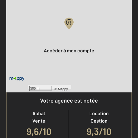
Parlons de vous, parlons biens
Votre compte :
Accéder à mon compte
500 m
©
Mappy
Votre agence est notée
Achat
Location
Vente
Gestion
9,6
/
10
9,3/10