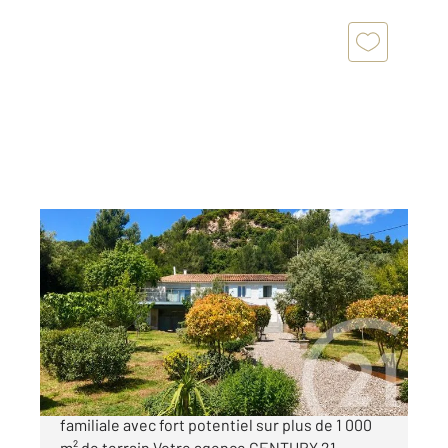
GONFARON 83
2
104,81 m
, 5 pièces
Ref : 5136
Maison à vendre
354 000 €
A VENDRE - GONFARON Superbe maison
familiale avec fort potentiel sur plus de 1 000
m² de terrain Votre agence CENTURY 21