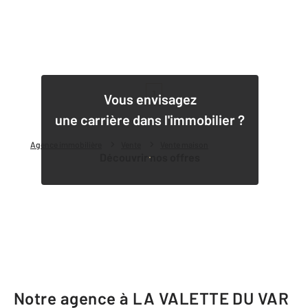
1
Vous envisagez
une carrière dans l'immobilier ?
Agence immobilière
Vente
Vente maison
Découvrir nos offres
Notre agence à LA VALETTE DU VAR