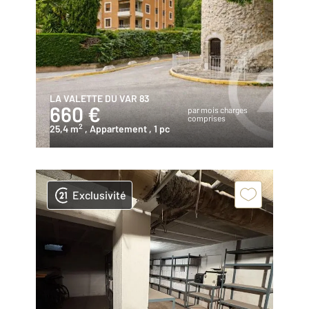
LA VALETTE DU VAR 83
660 €
par mois charges
comprises
2
25,4 m
, Appartement
, 1 pc
Exclusivité