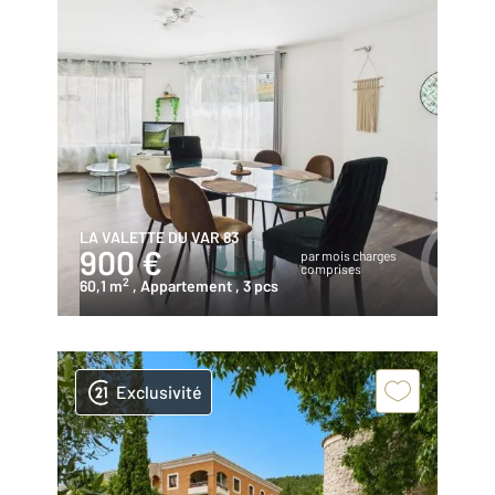
LA VALETTE DU VAR 83
900 €
par mois charges
comprises
2
60,1 m
, Appartement
, 3 pcs
Exclusivité