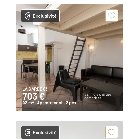
Exclusivité
LA GARDE 83
703 €
par mois charges
comprises
2
42 m
, Appartement
, 2 pcs
Exclusivité