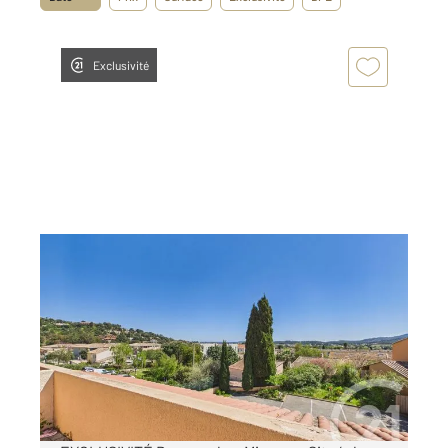
Exclusivité
BORMES LES MIMOSAS 83
2
30,13 m
, 2 pièces
Ref : 5104
Appartement T2 à vendre
213 000 €
Visiter le site dédié