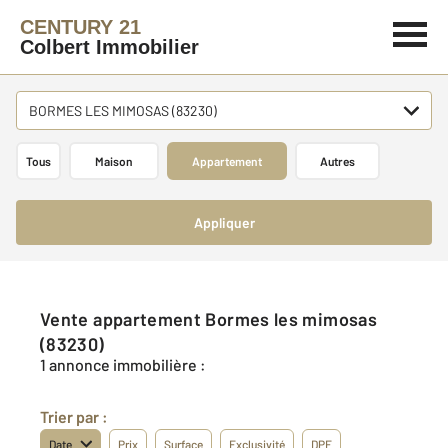
CENTURY 21
Colbert Immobilier
BORMES LES MIMOSAS (83230)
Tous
Maison
Appartement
Autres
Appliquer
Vente appartement Bormes les mimosas
(83230)
1 annonce immobilière :
Trier par :
Date
Prix
Surface
Exclusivité
DPE