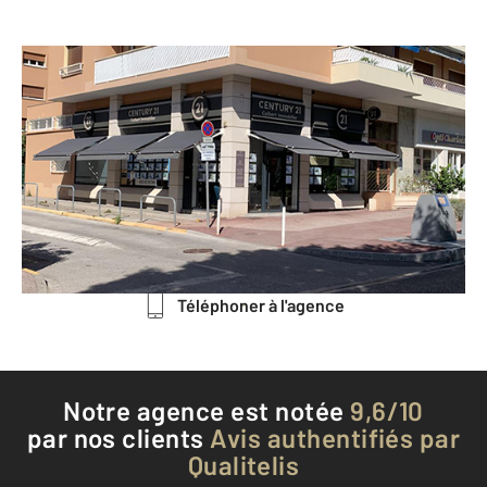
CENTURY 21 Colbert Immobilier
64 avenue Pasteur Immeuble les
Muriers - BAT B3
LA VALETTE DU VAR - 83160
Envoyer un message
Téléphoner à l'agence
Notre agence est notée
9,6/10
par nos clients
Avis authentifiés par
Qualitelis