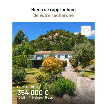
Biens se rapprochant
de votre recherche
GONFARON 83
354 000 €
2
104,8 m
, Maison
, 5 pcs