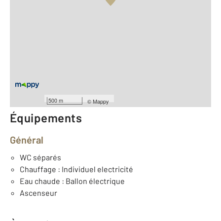
Vue globale
2
Surface totale : 99,3 m
2
Surface habitable : 99,3 m
Type d'appartement : F4
ème
Étage : 2
Nombre de pièces : 4
[Voir le détail]
Année construction : 1948
500 m
©
Mappy
Équipements
Général
WC séparés
Chauffage : Individuel electricité
Eau chaude : Ballon électrique
Ascenseur