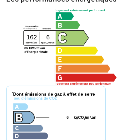
logement extrêmement performant
consommation
(énergie primaire)
émissions
162
6
2
2
kg CO
/m
.an
kWh/m
.an
2
85 kWh/m²/an
d'énergie finale
logement extrêmement peu performant
Dont émissions de gaz à effet de serre
*
peu d'émissions de CO2
6
kgCO
/m
.an
2
2