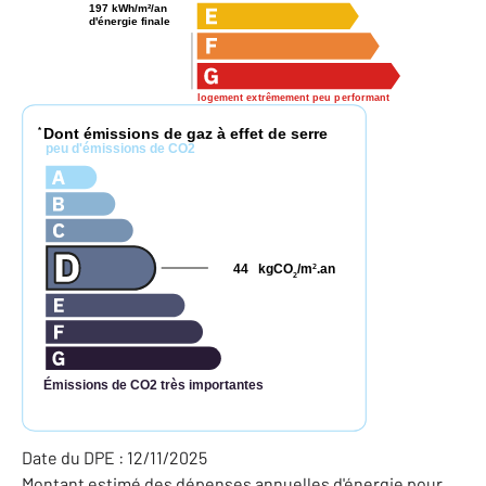
197 kWh/m²/an
d'énergie finale
logement extrêmement peu performant
Dont émissions de gaz à effet de serre
*
peu d'émissions de CO2
44
kgCO
/m
.an
2
2
Émissions de CO2 très importantes
Date du DPE : 12/11/2025
Montant estimé des dépenses annuelles d'énergie pour