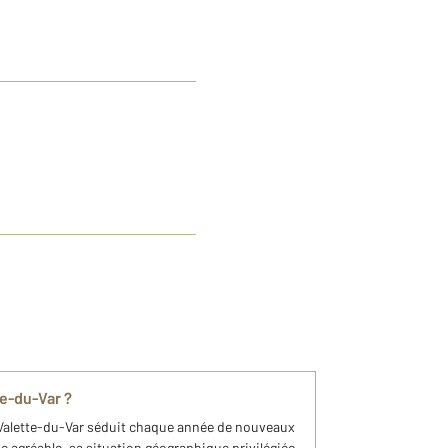
te-du-Var ?
 Valette-du-Var séduit chaque année de nouveaux
e agréable, sa situation géographique privilégiée