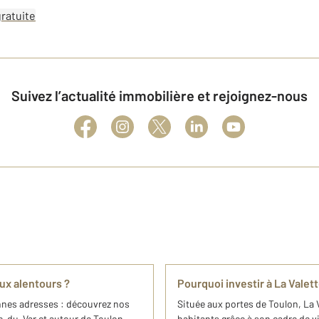
ratuite
Suivez l’actualité immobilière et rejoignez-nous
aux alentours ?
Pourquoi investir à La Valet
nnes adresses : découvrez nos
Située aux portes de Toulon, La
te-du-Var et autour de Toulon.
habitants grâce à son cadre de vi